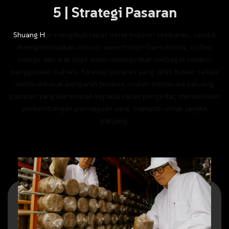
5
|
Strategi
Pasaran
Shuang
Hor
mengikuti
rapat
trend
industri
kesihatan,
sambil
memperkenalkan
inovasi
seperti
kopi
Ganoderma,
coffee
lounge
dan
trak
kopi
untuk
mewujudkan
pelbagai
senario
penggunaan
baharu.
Strategi
pasaran
yang
jelas
bukan
sahaja
memperkukuh
pengaruh
jenama,
malah
membuka
peluang
pasaran
yang
berterusan
kepada
rakan
pengedar,
memastikan
perkembangan
perniagaan
yang
mampan
untuk
jangka
panjang.