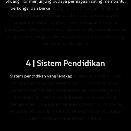
Shuang
Hor
menjunjung
budaya
perniagaan
saling
membantu,
berkongsi
dan
berkembang
bersama,
dengan
penekanan
kepada
kerjasama
pasukan
dan
kemajuan
bersama.
Dalam
suasana
ini,
rakan
pengedar
bukan
sekadar
membina
perniagaan,
tetapi
turut
menyertai
satu
revolusi
keusahawanan
yang
mampu
mengubah
kehidupan
sambil
membantu
orang
lain
mencapai
kejayaan.
4
|
Sistem
Pendidikan
Sistem
pendidikan
yang
lengkap
—
daripada
latihan
asas
hingga
pembangunan
kepimpinan
—
membantu
rakan
pengedar
meningkatkan
keupayaan
dan
wawasan
secara
berperingkat.
Melalui
pembelajaran
berterusan
serta
penggandaan
pengalaman
kejayaan,
setiap
individu
yang
berusaha
berpeluang
mencapai
kejayaan
yang
lebih
besar
dalam
perjalanan
perniagaan
mereka.