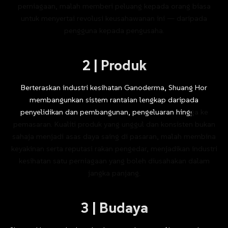
perniagaan,
malah
memberi
peluang
kepada
orang
biasa
untuk
menyertai
revolusi
keusahawanan
ini
—
daripada
pengguna
kepada
pengusaha.
2
|
Produk
Berteraskan
industri
kesihatan
Ganoderma,
Shuang
Hor
membangunkan
sistem
rantaian
lengkap
daripada
penyelidikan
dan
pembangunan,
pengeluaran
hingga
ke
pemasaran.
Kualiti
produk
yang
unggul
dan
konsisten
bukan
sahaja
menjadi
asas
daya
saing
di
pasaran,
malah
membina
keyakinan
serta
reputasi
rakan
pengedar,
menjadikan
industri
kesihatan
satu
perniagaan
yang
boleh
diusahakan
dalam
jangka
panjang.
3
|
Budaya