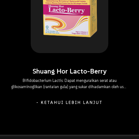
Shuang Hor Lacto-Berry
Bifidobacterium Lactis: Dapat menguraikan serat atau
glikosaminoglikan (rantaian gula) yang sukar dihadamkan oleh usus,
menambahkan keasidan usus, menyekat pembiakan bakteria
berbahaya serta membantu penghadaman dan penyerapan
- KETAHUI LEBIH LANJUT
makanan jenis susu.