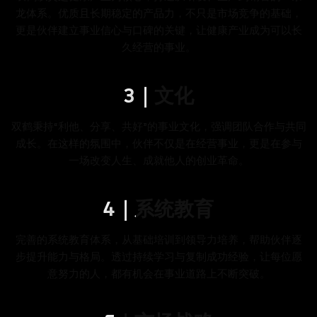
龙体系。优质且长期稳定的产品力，不只是市场竞争的基础，
更是伙伴建立事业信心与口碑的关键，让健康产业成为可以长
久经营的事业。
3｜文化
双鹤秉持“利他、分享、共好”的事业文化，强调团队合作与共同
成长。在这样的氛围中，伙伴不仅是在经营事业，更是在参与
一场改变人生、成就他人的创业革命。
4｜系统教育
完善的系统教育体系，从基础培训到领导力培养，帮助伙伴逐
步提升能力与格局。透过持续学习与复制成功经验，让每位愿
意努力的人，都有机会在事业道路上不断突破。