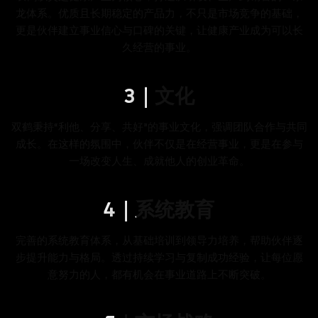
龙体系。优质且长期稳定的产品力，不只是市场竞争的基础，
更是伙伴建立事业信心与口碑的关键，让健康产业成为可以长
久经营的事业。
3｜文化
双鹤秉持“利他、分享、共好”的事业文化，强调团队合作与共同
成长。在这样的氛围中，伙伴不仅是在经营事业，更是在参与
一场改变人生、成就他人的创业革命。
4｜系统教育
完善的系统教育体系，从基础培训到领导力培养，帮助伙伴逐
步提升能力与格局。透过持续学习与复制成功经验，让每位愿
意努力的人，都有机会在事业道路上不断突破。