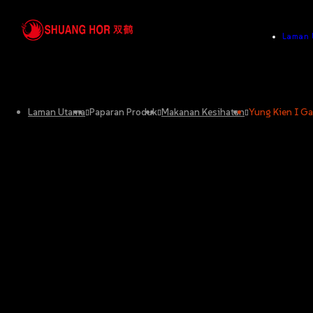
Laman 
Laman Utama
Paparan Produk
Makanan Kesihatan
Yung Kien I G