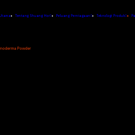
Utama
Tentang Shuang Hor
Peluang Perniagaan
Teknologi Produk
P
anoderma Powder