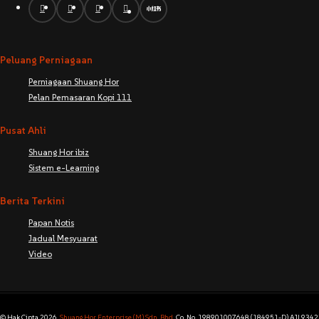
Peluang Perniagaan
Perniagaan Shuang Hor
Pelan Pemasaran Kopi 111
Pusat Ahli
Shuang Hor ibiz
Sistem e-Learning
Berita Terkini
Papan Notis
Jadual Mesyuarat
Video
© Hak Cipta 2026
Shuang Hor Enterprise (M) Sdn. Bhd.
Co. No. 198901007648 (184951-D) AJL93423.