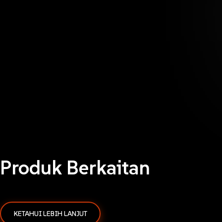
kesihatan.
Ini adalah iklan produk tradisional.
KKLIU 3655/EXP 31.12.2026
MAL 2009 6096 T
Produk Berkaitan
KETAHUI LEBIH LANJUT