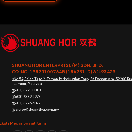
SHUANG HOR ENTERPRISE (M) SDN. BHD.
CO. NO. 198901007648 (184951-D) AJL93423
No.54, Jalan Tago 2, Taman Perindustrian Tago, Sri Damansara, 52200 Ku
Lumpur, Malaysia.
(603) 6275 8818
(603) 2389 2973
(603) 6276 6822
service@shuanghor.com.my
Ikuti Media Sosial Kami