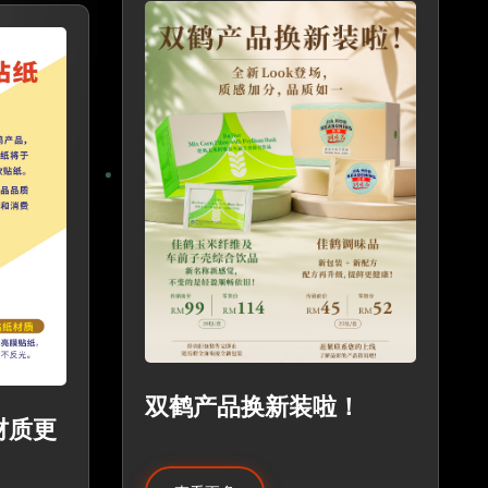
双鹤产品换新装啦！
材质更