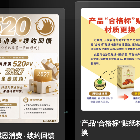
产品“合格标”贴纸
换
 感恩消费 · 续约回馈