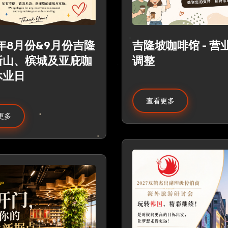
6年8月份&9月份吉隆
吉隆坡咖啡馆 - 营
新山、槟城及亚庇咖
调整
休业日
查看更多
更多