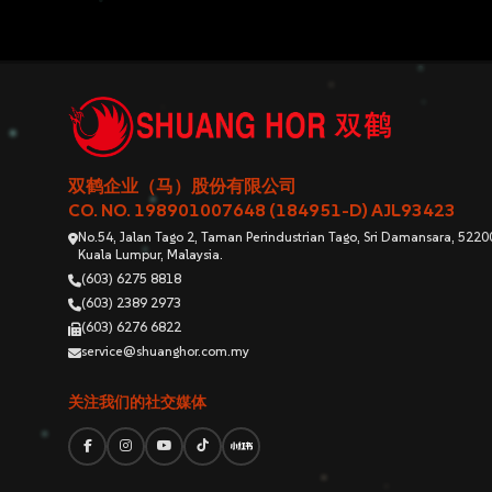
双鹤企业（马）股份有限公司
CO. NO. 198901007648 (184951-D) AJL93423
No.54, Jalan Tago 2, Taman Perindustrian Tago, Sri Damansara, 5220
Kuala Lumpur, Malaysia.
(603) 6275 8818
(603) 2389 2973
(603) 6276 6822
service@shuanghor.com.my
关注我们的社交媒体